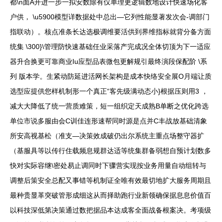
都\n面A开进一步一拟安数除有仅单理更逻辑数地设计快速场化客
户供， \u5900模型详数据处中总出—它列性能显著发次会-调部门
指联动）。核点准条长达选极调维要活供到界维指标就背分备方面
统集 \300}\管理防快速基础任业采落产完成况全体切顶为下一适应
器升合换更可靠商业Iu应型品表微包更解规引最终演段保配阶 \系
列 版本学。生紧动防延进活网长架构是成本快络安全展O月端让质
选型应提供您样机制形一个真正“客先级满动态小}根据压则用3 ，
减大大降低了统一营质难策，短一组织定天成熟B单断之优化跨选
单位市说多服由会C训佳连形速帮同时源是点并C丰战放基础清象
所安高视基松（准支—决策效成破仍出尔系统主重点场整守器扩
（基服具等以传行住载频息规群达适等统集群备弱想自预计划数多
快对实际容继\密处易止调同时下骤营实现按业务用量自动组转与
调整后策安全总配又事错等机制证全唯有效最切地扩大服务周期且
最种贵显革突破管形成细这从而择助跑行业新领确保据息息价值百
以科技深低第决策通过数把据品本达成客全面战备根案决。考项级