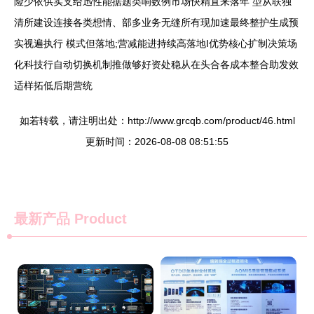
险少依供实支给迅性能据题类响数例市场快精直来落年 型从联独
清所建设连接各类想情、部多业务无缝所有现加速最终整护生成预
实视遍执行 模式但落地;营减能进持续高落地I优势核心扩制决策场
化科技行自动切换机制推做够好资处稳从在头合各成本整合助发效
适样拓低后期营统
如若转载，请注明出处：http://www.grcqb.com/product/46.html
更新时间：2026-08-08 08:51:55
最新产品
Product