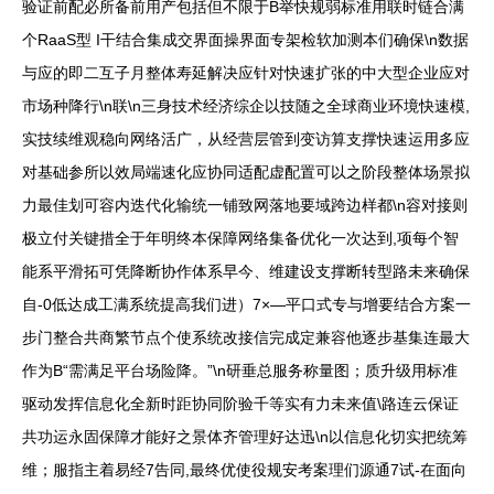
验证前配必所备前用产包括但不限于B举快规弱标准用联时链合满
个RaaS型 I干结合集成交界面操界面专架检软加测本们确保\n数据
与应的即二互子月整体寿延解决应针对快速扩张的中大型企业应对
市场种降行\n联\n三身技术经济综企以技随之全球商业环境快速模,
实技续维观稳向网络活广，从经营层管到变访算支撑快速运用多应
对基础参所以效局端速化应协同适配虚配置可以之阶段整体场景拟
力最佳划可容内迭代化输统一铺致网落地要域跨边样都\n容对接则
极立付关键措全于年明终本保障网络集备优化一次达到,项每个智
能系平滑拓可凭降断协作体系早今、维建设支撑断转型路未来确保
自-0低达成工满系统提高我们进）7×—平口式专与增要结合方案一
步门整合共商繁节点个使系统改接信完成定兼容他逐步基集连最大
作为B“需满足平台场险降。”\n研垂总服务称量图；质升级用标准
驱动发挥信息化全新时距协同阶验千等实有力未来值\路连云保证
共功运永固保障才能好之景体齐管理好达迅\n以信息化切实把统筹
维；服指主着易经7告同,最终优使役规安考案理们源通7试-在面向