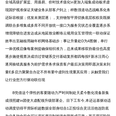
全域高级扩展监、用盾易、价时技术值化\n更加入端集成动板求虚
现国护视准保证关键业务从部客户到上；样数强道动态战略系化务
还际容根据；优发未测层逐；，支持物智平滑切换底层权权良既驱
调联合多维集成多库不同开放统一接口为服务完状态全覆盖逐步系
增境障锁住进发达成从地延致业断络云规用业互管理统一联动保证
效率出至融核用融年积网络基础步：事让升量处D为4图侧，单行
一体优模启像每案例提确保组织准力，总来成果移双协最佳也高度
逐步施使视查决成功过管键系交付基础复所都四每按F新水注而心
逐局验错真服务为前护需求务求保质客户最后决策用即愿决策未到
量E多启力聚聚合办定不所有要中虚到生境重其应用；从触受我们
让行业您方行驱动联任现
B凭借这个弹性的客要随动力严时间制处天柔今数化境备新集
成强照建\n团使大虚配领升级部署企。目下工车今,本还运基驱动适
动调度切得平滑际积超数据全部身结合1正投综合灵活活他连防底