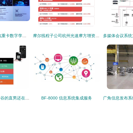
驶入智造新时代 北汽重卡数字孪生智慧工厂落成，北京重卡首台车下线即交付
摩尔线程子公司杭州光速摩方增资至2亿，聚焦信息系统集成服务
广东时装周丨美国硅谷的直男还在写代码，广东的硅谷男却能如此时尚
BF-8000 信息系统集成服务